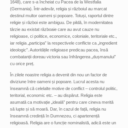
1648), care s-a încheiat cu Pacea de la Westfalia
(Germania). Într-adevăr, religia și războiul au marcat
destinul multor oameni și popoare. Totuși, raportul dintre
religie și război este ambiguu. De pildă, în modernitatea
târzie au existat războaie care au avut cauze nu
religioase, ci politice, economice, coloniale, teritoriale etc.,
iar religia „participa” la respectivele conflicte ca „ingredient
ideologic”. Autoritățile religioase predicau pacea, însă
combatanții doreau victoria sau înfrângerea „dușmanului”
cu orice preț.
În zilele noastre religia a devenit din nou un factor de
diviziune între oameni și popoare. Lucrul acesta nu
înseamnă că celelalte motive de conflict – controlul politic,
teritorial, economic etc. – au dispărut. Religia este
asumată ca motivație „ideală” pentru care cineva merită
să lupte și să moară. Dar, în cazul de față, religia nu
înseamnă credință în Dumnezeu, ci apartenență
religioasă. Religia are o funcție nominalistă, adică este un