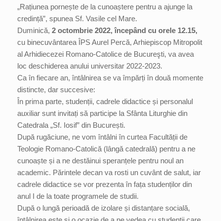
„Rațiunea pornește de la cunoaștere pentru a ajunge la
credință”, spunea Sf. Vasile cel Mare.
Duminică,
2 octombrie 2022, începând cu orele 12.15,
cu binecuvântarea ÎPS Aurel Percă, Arhiepiscop Mitropolit
al Arhidiecezei Romano-Catolice de Bucureşti, va avea
loc deschiderea anului universitar 2022-2023.
Ca în fiecare an, întâlnirea se va împărți în două momente
distincte, dar succesive:
În prima parte, studenții, cadrele didactice și personalul
auxiliar sunt invitați să participe la Sfânta Liturghie din
Catedrala „Sf. Iosif” din București.
După rugăciune, ne vom întâlni în curtea Facultății de
Teologie Romano-Catolică (lângă catedrală) pentru a ne
cunoaște și a ne destăinui speranțele pentru noul an
academic. Părintele decan va rosti un cuvânt de salut, iar
cadrele didactice se vor prezenta în fața studenților din
anul I de la toate programele de studii.
După o lungă perioadă de izolare și distanțare socială,
întâlnirea este și o ocazie de a ne vedea cu studenții care