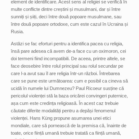
element de identificare. Acest sens al religiei se verifică în
multe conflicte dintre creștini și musulmani, dar și între
sunniți și șiiți, deci între două popoare musulmane, sau
între două popoare ortodoxe, cum este cazul în Ucraina și
Rusia.
Astăzi se fac eforturi pentru a identifica pacea cu religia,
însă pare adesea că avem de-a face cu un oximoron, cei
doi termeni fiind incompatibili. De aceea, printre altele, se
face deosebire între rolul principal sau rolul secundar pe
care l-a avut sau îl are religia într-un război. Întrebarea
care se pune este următoarea: cum e posibil ca cineva să
ucidă în numele lui Dumnezeu? Paul Ricoeur susține că
pericolul violenței stă la baza oricărei convingeri puternice,
așa cum este credința religioasă. În acest caz trebuie
căutate diferite modalități pentru a depăși fenomenul
violenței. Hans Küng propune asumarea unei etici
mondiale, care să pornească de la premisa că, înainte de
toate, orice ființă umană trebuie tratată ca ființă umană,