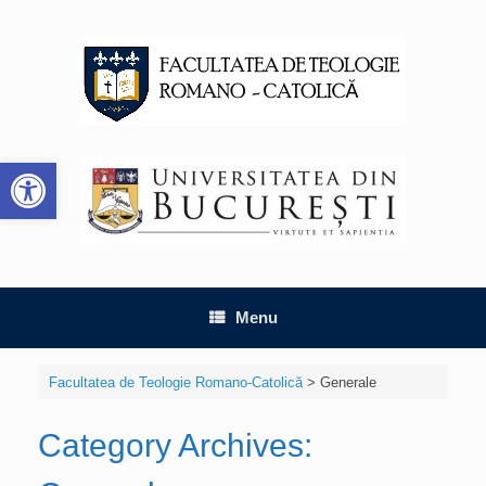
Skip
to
content
Deschide bara de unelte
Menu
Facultatea de Teologie Romano-Catolică
>
Generale
Category Archives: