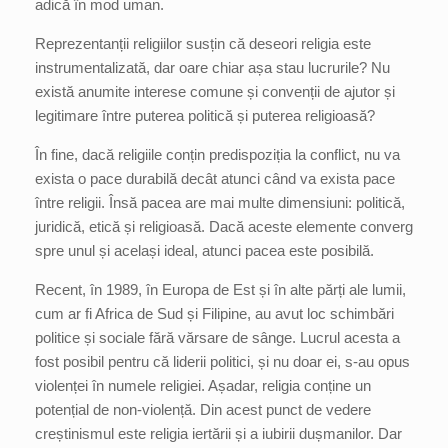
adică în mod uman.
Reprezentanții religiilor susțin că deseori religia este
instrumentalizată, dar oare chiar așa stau lucrurile? Nu
există anumite interese comune și convenții de ajutor și
legitimare între puterea politică și puterea religioasă?
În fine, dacă religiile conțin predispoziția la conflict, nu va
exista o pace durabilă decât atunci când va exista pace
între religii. Însă pacea are mai multe dimensiuni: politică,
juridică, etică și religioasă. Dacă aceste elemente converg
spre unul și același ideal, atunci pacea este posibilă.
Recent, în 1989, în Europa de Est și în alte părți ale lumii,
cum ar fi Africa de Sud și Filipine, au avut loc schimbări
politice și sociale fără vărsare de sânge. Lucrul acesta a
fost posibil pentru că liderii politici, și nu doar ei, s-au opus
violenței în numele religiei. Așadar, religia conține un
potențial de non-violență. Din acest punct de vedere
creștinismul este religia iertării și a iubirii dușmanilor. Dar