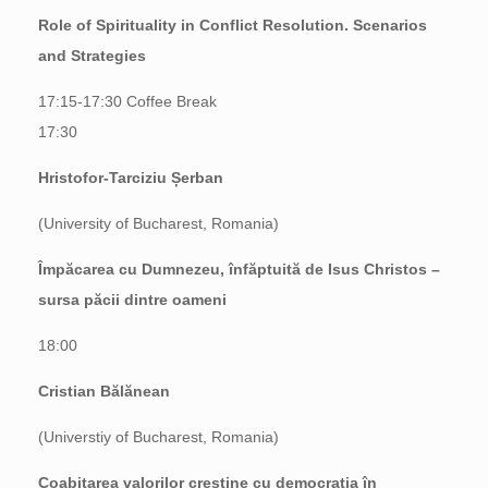
Role of Spirituality in Conflict Resolution. Scenarios
and Strategies
17:15-17:30 Coffee Break
17:30
Hristofor-Tarciziu Șerban
(University of Bucharest, Romania)
Împăcarea cu Dumnezeu, înfăptuită de Isus Christos –
sursa păcii dintre oameni
18:00
Cristian Bălănean
(Universtiy of Bucharest, Romania)
Coabitarea valorilor creștine cu democrația în