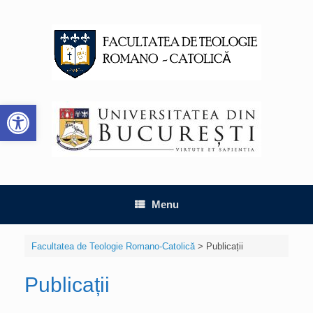
Skip
to
content
Deschide bara de unelte
Menu
Facultatea de Teologie Romano-Catolică
>
Publicații
Publicații