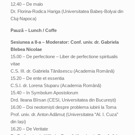
12.40 – De malo
Dr. Florina-Rodica Hariga (Universitatea Babeș-Bolyai din
Cluj-Napoca)
Pauză – Lunch / Coffe
Sesiunea a II-a – Moderator: Conf. univ. dr. Gabriela
Blebea Nicolae
15.00 – De perfectione ‒ Liber de perfectione spiritualis
vitae
C.S. III. dr. Gabriela Tănăsescu (Academia Română)
15.20 – De ente et essentia
C.S.I. dr. Lorena Stuparu (Academia Română)
15.40 – In Symbolum Apostolorum
Drd. Ileana Bîrsan (CESI, Universitatea din București)
16.00 – Doi neotomiști despre problema iubirii la Toma
Prof. univ. dr. Anton Adămuț (Universitatea “Al. I. Cuza”
din Iași)
16.20 – De Veritate