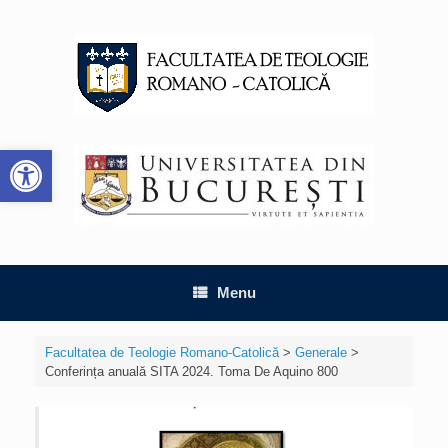
Skip
to
content
Deschide bara de unelte
Menu
Facultatea de Teologie Romano-Catolică
>
Generale
>
Conferința anuală SITA 2024. Toma De Aquino 800