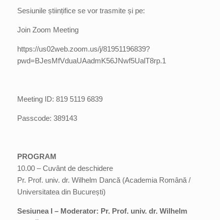
Sesiunile științifice se vor trasmite și pe:
Join Zoom Meeting
https://us02web.zoom.us/j/81951196839?
pwd=BJesMfVduaUAadmK56JNwf5UalT8rp.1
Meeting ID: 819 5119 6839
Passcode: 389143
PROGRAM
10.00 – Cuvânt de deschidere
Pr. Prof. univ. dr. Wilhelm Dancă (Academia Română /
Universitatea din București)
Sesiunea I – Moderator: Pr. Prof. univ. dr. Wilhelm