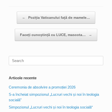
Post navigation
←
Poziția Vaticanului față de mamele…
Faceți cunoștință cu LUCE, mascota…
→
Search
for:
Articole recente
Ceremonia de absolvire a promoției 2026
S-a încheiat simpozionul „Lucruri vechi și noi în teologia
socială”
Simpozionul „Lucruri vechi și noi în teologia socială“