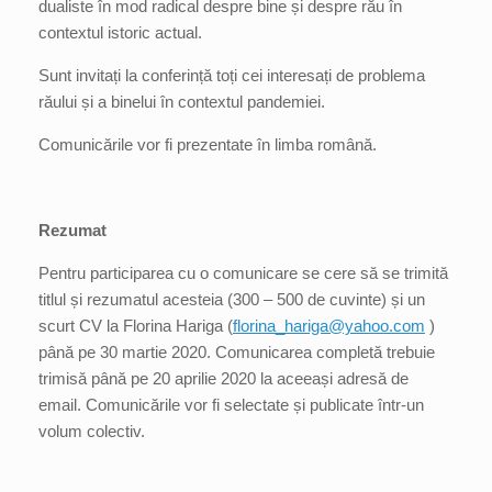
dualiste în mod radical despre bine și despre rău în
contextul istoric actual.
Sunt invitați la conferință toți cei interesați de problema
răului și a binelui în contextul pandemiei.
Comunicările vor fi prezentate în limba română.
Rezumat
Pentru participarea cu o comunicare se cere să se trimită
titlul și rezumatul acesteia (300 – 500 de cuvinte) și un
scurt CV la Florina Hariga (
florina_hariga@yahoo.com
)
până pe 30 martie 2020. Comunicarea completă trebuie
trimisă până pe 20 aprilie 2020 la aceeași adresă de
email. Comunicările vor fi selectate și publicate într-un
volum colectiv.