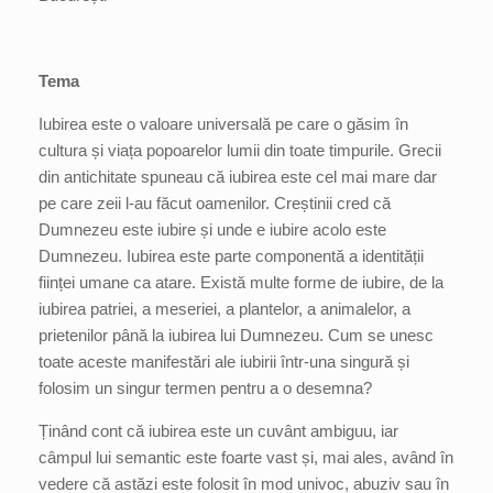
Tema
Iubirea este o valoare universală pe care o găsim în
cultura și viața popoarelor lumii din toate timpurile. Grecii
din antichitate spuneau că iubirea este cel mai mare dar
pe care zeii l-au făcut oamenilor. Creștinii cred că
Dumnezeu este iubire și unde e iubire acolo este
Dumnezeu. Iubirea este parte componentă a identității
ființei umane ca atare. Există multe forme de iubire, de la
iubirea patriei, a meseriei, a plantelor, a animalelor, a
prietenilor până la iubirea lui Dumnezeu. Cum se unesc
toate aceste manifestări ale iubirii într-una singură și
folosim un singur termen pentru a o desemna?
Ținând cont că iubirea este un cuvânt ambiguu, iar
câmpul lui semantic este foarte vast și, mai ales, având în
vedere că astăzi este folosit în mod univoc, abuziv sau în