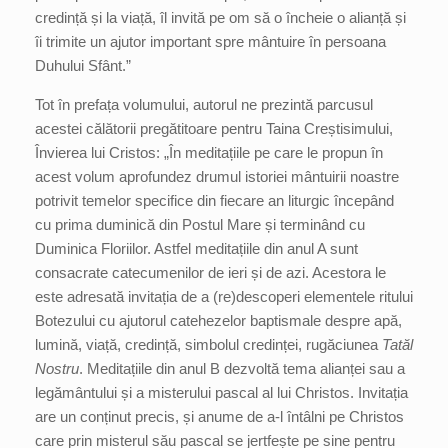
credință și la viață, îl invită pe om să o încheie o alianță și
îi trimite un ajutor important spre mântuire în persoana
Duhului Sfânt.”
Tot în prefața volumului, autorul ne prezintă parcusul
acestei călătorii pregătitoare pentru Taina Creștisimului,
Învierea lui Cristos: „În meditațiile pe care le propun în
acest volum aprofundez drumul istoriei mântuirii noastre
potrivit temelor specifice din fiecare an liturgic începând
cu prima duminică din Postul Mare și terminând cu
Duminica Floriilor. Astfel meditațiile din anul A sunt
consacrate catecumenilor de ieri și de azi. Acestora le
este adresată invitația de a (re)descoperi elementele ritului
Botezului cu ajutorul catehezelor baptismale despre apă,
lumină, viață, credință, simbolul credinței, rugăciunea
Tatăl
Nostru
. Meditațiile din anul B dezvoltă tema alianței sau a
legământului și a misterului pascal al lui Christos. Invitația
are un conținut precis, și anume de a-l întâlni pe Christos
care prin misterul său pascal se jertfește pe sine pentru