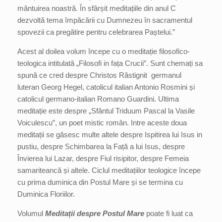
mântuirea noastră. În sfârșit meditațiile din anul C
dezvoltă tema împăcării cu Dumnezeu în sacramentul
spovezii ca pregătire pentru celebrarea Paștelui.”
Acest al doilea volum începe cu o meditație filosofico-
teologica intitulată „Filosofi in fața Crucii”. Sunt chemați sa
spună ce cred despre Christos Răstignit germanul
luteran Georg Hegel, catolicul italian Antonio Rosmini și
catolicul germano-italian Romano Guardini. Ultima
meditație este despre „Sfântul Triduum Pascal la Vasile
Voiculescu”, un poet mistic român. Intre aceste doua
meditații se găsesc multe altele despre Ispitirea lui Isus in
pustiu, despre Schimbarea la Față a lui Isus, despre
Învierea lui Lazar, despre Fiul risipitor, despre Femeia
samariteancă și altele. Ciclul meditațiilor teologice începe
cu prima duminica din Postul Mare și se termina cu
Duminica Floriilor.
Volumul
Meditații despre Postul Mare
poate fi luat ca