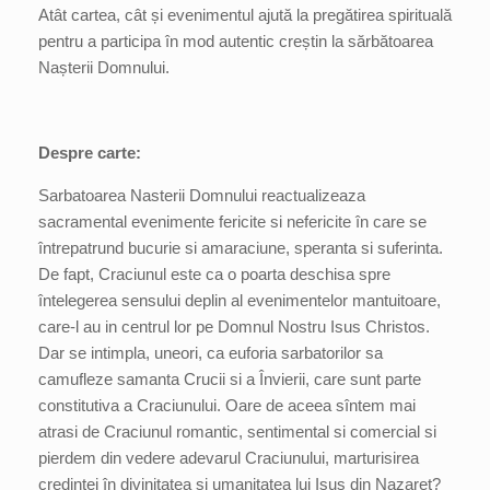
Atât cartea, cât și evenimentul ajută la pregătirea spirituală
pentru a participa în mod autentic creștin la sărbătoarea
Nașterii Domnului.
Despre carte:
Sarbatoarea Nasterii Domnului reactualizeaza
sacramental evenimente fericite si nefericite în care se
întrepatrund bucurie si amaraciune, speranta si suferinta.
De fapt, Craciunul este ca o poarta deschisa spre
întelegerea sensului deplin al evenimentelor mantuitoare,
care-l au in centrul lor pe Domnul Nostru Isus Christos.
Dar se intimpla, uneori, ca euforia sarbatorilor sa
camufleze samanta Crucii si a Învierii, care sunt parte
constitutiva a Craciunului. Oare de aceea sîntem mai
atrasi de Craciunul romantic, sentimental si comercial si
pierdem din vedere adevarul Craciunului, marturisirea
credintei în divinitatea si umanitatea lui Isus din Nazaret?