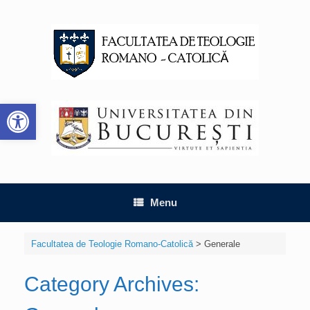
Skip
to
content
Deschide bara de unelte
Menu
Facultatea de Teologie Romano-Catolică
>
Generale
Category Archives: