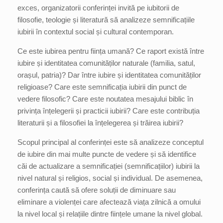
exces, organizatorii conferinței invită pe iubitorii de
filosofie, teologie și literatură să analizeze semnificațiile
iubirii în contextul social și cultural contemporan.
Ce este iubirea pentru ființa umană? Ce raport există între
iubire și identitatea comunităților naturale (familia, satul,
orașul, patria)? Dar între iubire și identitatea comunităților
religioase? Care este semnificația iubirii din punct de
vedere filosofic? Care este noutatea mesajului biblic în
privința înțelegerii și practicii iubirii? Care este contribuția
literaturii și a filosofiei la înțelegerea și trăirea iubirii?
Scopul principal al conferinței este să analizeze conceptul
de iubire din mai multe puncte de vedere și să identifice
căi de actualizare a semnificației (semnificațiilor) iubirii la
nivel natural și religios, social și individual. De asemenea,
conferința caută să ofere soluții de diminuare sau
eliminare a violenței care afectează viața zilnică a omului
la nivel local și relațiile dintre ființele umane la nivel global.