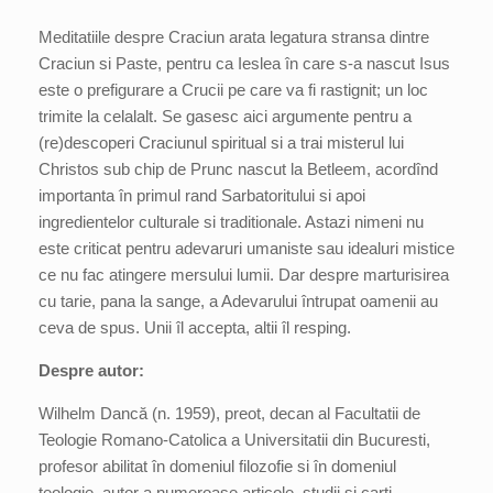
Meditatiile despre Craciun arata legatura stransa dintre
Craciun si Paste, pentru ca Ieslea în care s-a nascut Isus
este o prefigurare a Crucii pe care va fi rastignit; un loc
trimite la celalalt. Se gasesc aici argumente pentru a
(re)descoperi Craciunul spiritual si a trai misterul lui
Christos sub chip de Prunc nascut la Betleem, acordînd
importanta în primul rand Sarbatoritului si apoi
ingredientelor culturale si traditionale. Astazi nimeni nu
este criticat pentru adevaruri umaniste sau idealuri mistice
ce nu fac atingere mersului lumii. Dar despre marturisirea
cu tarie, pana la sange, a Adevarului întrupat oamenii au
ceva de spus. Unii îl accepta, altii îl resping.
Despre autor:
Wilhelm Dancă (n. 1959), preot, decan al Facultatii de
Teologie Romano-Catolica a Universitatii din Bucuresti,
profesor abilitat în domeniul filozofie si în domeniul
teologie, autor a numeroase articole, studii si carti.