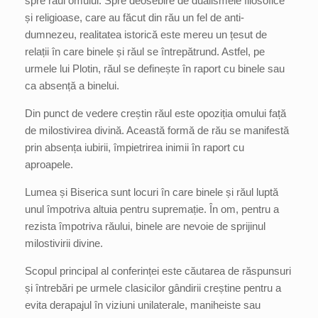
spre răul omului. Spre deosebire de dualismele filosofice
și religioase, care au făcut din rău un fel de anti-
dumnezeu, realitatea istorică este mereu un țesut de
relații în care binele și răul se întrepătrund. Astfel, pe
urmele lui Plotin, răul se definește în raport cu binele sau
ca absență a binelui.
Din punct de vedere creștin răul este opoziția omului față
de milostivirea divină. Această formă de rău se manifestă
prin absența iubirii, împietrirea inimii în raport cu
aproapele.
Lumea și Biserica sunt locuri în care binele și răul luptă
unul împotriva altuia pentru supremație. În om, pentru a
rezista împotriva răului, binele are nevoie de sprijinul
milostivirii divine.
Scopul principal al conferinței este căutarea de răspunsuri
și întrebări pe urmele clasicilor gândirii creștine pentru a
evita derapajul în viziuni unilaterale, maniheiste sau