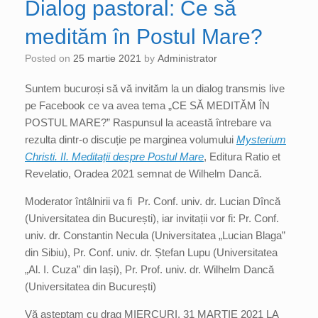
Dialog pastoral: Ce să
medităm în Postul Mare?
Posted on
25 martie 2021
by
Administrator
Suntem bucuroși să vă invităm la un dialog transmis live
pe Facebook ce va avea tema „CE SĂ MEDITĂM ÎN
POSTUL MARE?” Raspunsul la această întrebare va
rezulta dintr-o discuție pe marginea volumului
Mysterium
Christi. II. Meditații despre Postul Mare
, Editura Ratio et
Revelatio, Oradea 2021 semnat de Wilhelm Dancă.
Moderator întâlnirii va fi Pr. Conf. univ. dr. Lucian Dîncă
(Universitatea din București), iar invitații vor fi: Pr. Conf.
univ. dr. Constantin Necula (Universitatea „Lucian Blaga”
din Sibiu), Pr. Conf. univ. dr. Ștefan Lupu (Universitatea
„Al. I. Cuza” din Iași), Pr. Prof. univ. dr. Wilhelm Dancă
(Universitatea din București)
Vă așteptam cu drag MIERCURI, 31 MARTIE 2021 LA