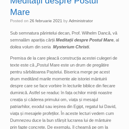
Meditații despre Postul
Mare
Posted on
26 februarie 2021
by
Administrator
Sub semnatura părintelui decan, Prof. Wilhelm Dancă, vă
semnalăm apariția cărții
Meditații despre Postul Mare
, al
doilea volum din seria
Mysterium Christi
.
Premisa de la care pleacă construcția acestei culegeri de
texte este că „Postul Mare este un drum de pregătire
pentru sărbătoarea Paștelui. Biserica merge pe acest
drum meditând marile momente ale istoriei mântuirii
despre care se face vorbire în lecturile biblice din fiecare
duminică. Astfel se readuc în fața ochilor minții noastre
creația și căderea primului om, viața și mesajul
patriarhilor, exodul sau ieșirea din Egipt, regatul lui David,
viața și mesajele profeților. În aceste lecturi vedem cum
Dumnezeu duce la bun sfârșit lucrarea lui de mântuire
prin fapte concrete. De exemplu, îl cheamă pe om la