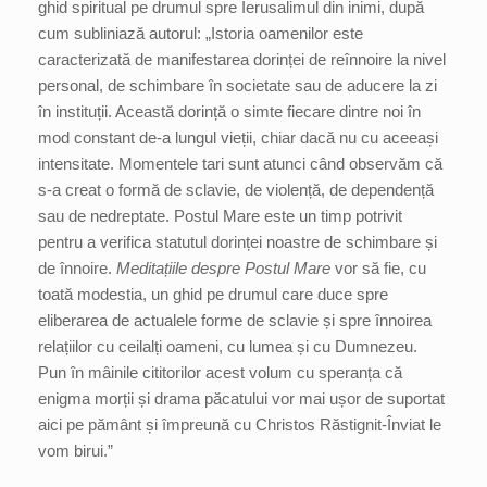
ghid spiritual pe drumul spre Ierusalimul din inimi, după
cum subliniază autorul: „Istoria oamenilor este
caracterizată de manifestarea dorinței de reînnoire la nivel
personal, de schimbare în societate sau de aducere la zi
în instituții. Această dorință o simte fiecare dintre noi în
mod constant de-a lungul vieții, chiar dacă nu cu aceeași
intensitate. Momentele tari sunt atunci când observăm că
s-a creat o formă de sclavie, de violență, de dependență
sau de nedreptate. Postul Mare este un timp potrivit
pentru a verifica statutul dorinței noastre de schimbare și
de înnoire.
Meditațiile despre Postul Mare
vor să fie, cu
toată modestia, un ghid pe drumul care duce spre
eliberarea de actualele forme de sclavie și spre înnoirea
relațiilor cu ceilalți oameni, cu lumea și cu Dumnezeu.
Pun în mâinile cititorilor acest volum cu speranța că
enigma morții și drama păcatului vor mai ușor de suportat
aici pe pământ și împreună cu Christos Răstignit-Înviat le
vom birui.”