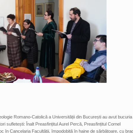
Teologie Romano-Catolică a Universității din București au avut bucuria
ori sufletești: Înalt Preasfințitul Aurel Percă, Preasfințitul Cornel
oc în Cancelaria Facultății, împodobită în haine de sărbătoare, cu bra