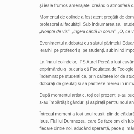
și iesle frumos amenajate, creând o atmosferă cald
Momentul de colinde a fost atent pregătit de domn
profesoral al facultății. Sub îndrumarea sa, studen
„Noapte de vis”
,
„Îngerii cântă în coruri”
,
„O, ce 
Evenimentul a debutat cu salutul părintelui Eduard
ierarhi, pe profesori și pe studenți, subliniind 
La finalul colindelor, IPS Aurel Percă a luat cuv
exprimându-și bucuria că Facultatea de Teologie 
îndemnat pe studenți ca, prin calitatea lor de stude
doborâți de greutăți și să păstreze mereu în inim
După momentul artistic, toți cei prezenți s-au bu
s-au împărtășit gânduri și aspirații pentru noul an 
Întregul moment a fost unul reușit, plin de căldură 
Isus, Fiul lui Dumnezeu, care Se face om din iu
fiecare dintre noi, aducând speranță, pace și mân