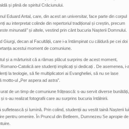
ă și plină de spiritul Crăciunului.
ul Eduard Antal, care, din acest an universitar, face parte din corpul
ți au interpretat colinde din repertoriul tradițional și creștin, precum
veste minunată”
și altele, vestind prin cânt bucuria Nașterii Domnului.
 Giurgi, decan al Facultății, care i-a întâmpinat cu căldură pe cei doi
importanța acestui moment de comuniune.
ântul și a mărturisit că a rămas plăcut surprins de acest moment,
Romano-Catolică are studenți implicați și dedicați . De asemenea, i-
nți la teologie, să fie multiplicatori ai Evangheliei, să nu se lase
ă motto-ul „Per aspera ad astra”.
curat de un timp de comuniune frățească: s-au servit diverse bunătăți,
și s-au realizat fotografii care au surprins bucuria întâlnirii.
sufletească și lumină. Prin colind, studenții au vestit taină Nașterii lui
bire pentru omenire. În Pruncul din Betleem, Dumnezeu Se apropie de
tuire.