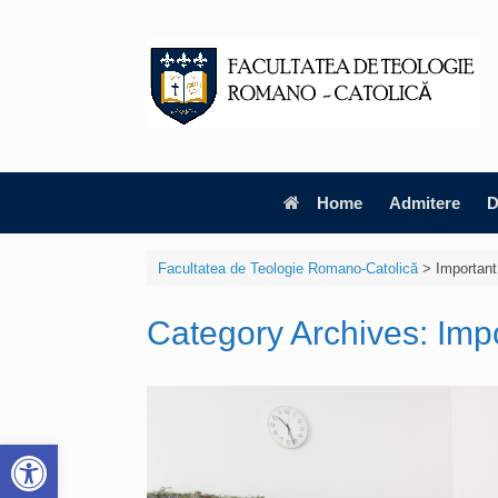
Skip
to
content
Home
Admitere
D
Facultatea de Teologie Romano-Catolică
>
Important
Category Archives:
Imp
Deschide bara de unelte