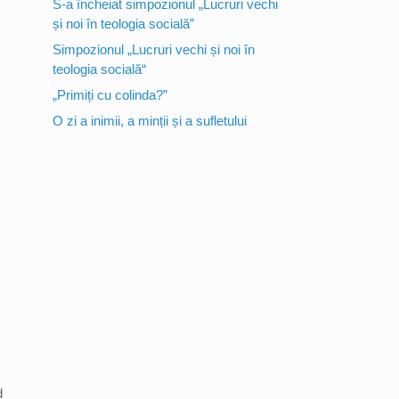
S-a încheiat simpozionul „Lucruri vechi
și noi în teologia socială”
Simpozionul „Lucruri vechi și noi în
teologia socială“
„Primiți cu colinda?”
O zi a inimii, a minții și a sufletului
d