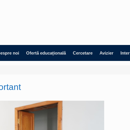
espre noi
Ofertă educațională
Cercetare
Avizier
Inte
ortant